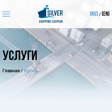
[RU]
[EN]
/
УСЛУГИ
Главная
/
Услуги